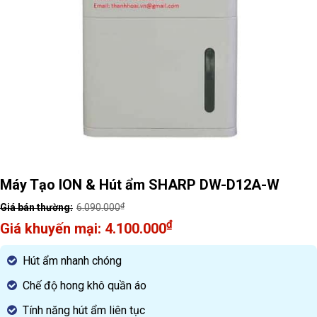
Máy Tạo ION & Hút ẩm SHARP DW-D12A-W
₫
6.090.000
Original
₫
4.100.000
price
Current
was:
price
Hút ẩm nhanh chóng
6.090.000₫.
is:
Chế độ hong khô quần áo
4.100.000₫.
Tính năng hút ẩm liên tục