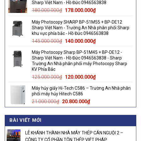
Sharp Việt Nam - Hồ Đức 0946563838
60.000.000₫.
58.000.000₫.
Original
Current
180.000.000
₫
178.000.000
₫
price
price
Máy Photocopy SHARP BP-51M55 + BP-DE12
was:
is:
Sharp Việt Nam - Trường An Nhà phân phối Sharp
180.000.000₫.
178.000.000₫.
khu vực phía bắc - Hồ Đức 0946563838
Original
Current
145.000.000
₫
140.000.000
₫
price
price
Máy Photocopy Sharp BP-51M45 + BP-DE12 -
was:
is:
Sharp Việt Nam - Hồ Đức 0946563838 - Sharp
145.000.000₫.
140.000.000₫.
Trường An Nhà phân phối máy Photocopy Sharp
KV Phía Bắc
Original
Current
125.000.000
₫
120.000.000
₫
price
price
Máy hủy giấy Hi-Tech C586 – Trường An Nhà phân
was:
is:
phối máy hủy Hitech C586
125.000.000₫.
120.000.000₫.
Original
Current
21.000.000
₫
20.800.000
₫
price
price
was:
is:
BÀI VIẾT MỚI
21.000.000₫.
20.800.000₫.
LỄ KHÁNH THÀNH NHÀ MÁY THÉP CÁN NGUỘI 2 –
CÔNG TY CỔ PHẦN TÔN THÉP VIỆT PHÁP