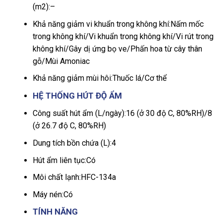
(m2):
–
Khả năng giảm vi khuẩn trong không khí:
Nấm mốc
trong không khí/Vi khuẩn trong không khí/Vi rút trong
không khí/Gây dị ứng bọ ve/Phấn hoa từ cây thân
gỗ/Mùi Amoniac
Khả năng giảm mùi hôi:
Thuốc lá/Cơ thể
HỆ THỐNG HÚT ĐỘ ẨM
Công suất hút ẩm (L/ngày):
16 (ở 30 độ C, 80%RH)/8
(ở 26.7 độ C, 80%RH)
Dung tích bồn chứa (L):
4
Hút ẩm liên tục:
Có
Môi chất lạnh:
HFC-134a
Máy nén:
Có
TÍNH NĂNG