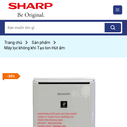
Skip
to
content
Search
for:
Trang chủ
Sản phẩm
Máy lọc không khí-Tạo Ion-Hút ẩm
-33%