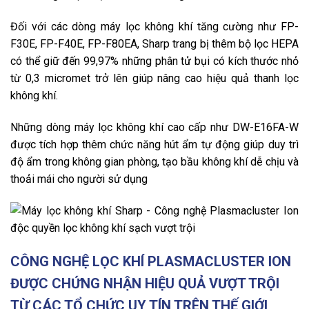
Đối với các dòng máy lọc không khí tăng cường như FP-
F30E, FP-F40E, FP-F80EA, Sharp trang bị thêm bộ lọc HEPA
có thể giữ đến 99,97% những phân tử bụi có kích thước nhỏ
từ 0,3 micromet trở lên giúp nâng cao hiệu quả thanh lọc
không khí.
Những dòng máy lọc không khí cao cấp như DW-E16FA-W
được tích hợp thêm chức năng hút ẩm tự động giúp duy trì
độ ẩm trong không gian phòng, tạo bầu không khí dễ chịu và
thoải mái cho người sử dụng
CÔNG NGHỆ LỌC KHÍ PLASMACLUSTER ION
ĐƯỢC CHỨNG NHẬN HIỆU QUẢ VƯỢT TRỘI
TỪ CÁC TỔ CHỨC UY TÍN TRÊN THẾ GIỚI