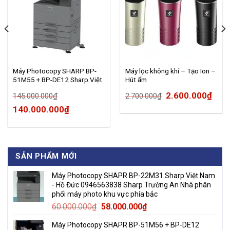
Máy Photocopy SHARP BP-
Máy lọc không khí – Tạo Ion –
51M55 + BP-DE12 Sharp Việt
Hút ẩm
Nam – Trường An Nhà phân
rrent
Original
Cur
2.600.000
₫
145.000.000
₫
2.700.000
₫
phối Sharp khu vực phía bắc –
Hồ Đức 0946563838
ce
Original
Current
price
pric
140.000.000
₫
price
price
was:
is:
990.000₫.
was:
is:
2.700.000₫.
2.60
145.000.000₫.
140.000.000₫.
SẢN PHẨM MỚI
Máy Photocopy SHAPR BP-22M31 Sharp Việt Nam
- Hồ Đức 0946563838 Sharp Trường An Nhà phân
phối máy photo khu vực phía bắc
Original
Current
60.000.000
₫
58.000.000
₫
price
price
Máy Photocopy SHAPR BP-51M56 + BP-DE12
was:
is: