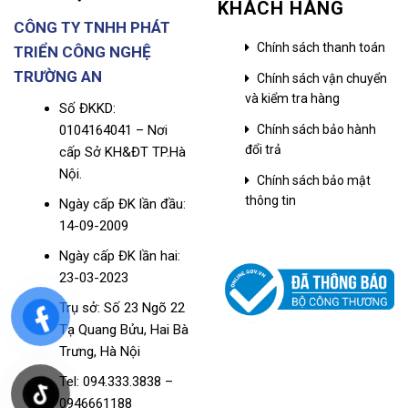
KHÁCH HÀNG
CÔNG TY TNHH PHÁT
Chính sách thanh toán
TRIỂN CÔNG NGHỆ
TRƯỜNG AN
Chính sách vận chuyển
và kiểm tra hàng
Số ĐKKD:
0104164041 – Nơi
Chính sách bảo hành
đổi trả
cấp Sở KH&ĐT TP.Hà
Nội.
Chính sách bảo mật
thông tin
Ngày cấp ĐK lần đầu:
14-09-2009
Ngày cấp ĐK lần hai:
23-03-2023
Trụ sở: Số 23 Ngõ 22
Tạ Quang Bửu, Hai Bà
Trưng, Hà Nội
Tel: 094.333.3838 –
0946661188