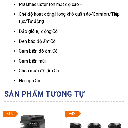
Plasmacluster Ion mật độ cao:
–
Chế độ hoạt động:
Hong khô quần áo/Comfort/Tiếp
tục/Tự động
Đảo gió tự động:
Có
Đèn báo độ ẩm:
Có
Cảm biến độ ẩm:
Có
Cảm biến mùi:
–
Chọn mức độ ẩm:
Có
Hẹn giờ:
Có
SẢN PHẨM TƯƠNG TỰ
-3%
-4%