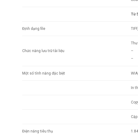
Từ 5
Định dạng file
TIFF
Thư 
Chức năng lưu trữ tài liệu
– C
– T
Một số tính năng đặc biệt
WIA
In t
Cop
Cập
Điện năng tiêu thụ
1.8