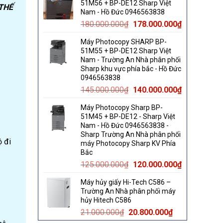
51M56 + BP-DE12 Sharp Việt
THẾ
60.000.000₫.
58.000.000₫.
Nam - Hồ Đức 0946563838
Original
Current
180.000.000
₫
178.000.000
₫
price
price
Máy Photocopy SHARP BP-
was:
is:
51M55 + BP-DE12 Sharp Việt
180.000.000₫.
178.000.000
Nam - Trường An Nhà phân phối
Sharp khu vực phía bắc - Hồ Đức
0946563838
Original
Current
145.000.000
₫
140.000.000
₫
price
price
Máy Photocopy Sharp BP-
was:
is:
51M45 + BP-DE12 - Sharp Việt
145.000.000₫.
140.000.000
Nam - Hồ Đức 0946563838 -
Sharp Trường An Nhà phân phối
ộ đi
máy Photocopy Sharp KV Phía
Bắc
Original
Current
125.000.000
₫
120.000.000
₫
price
price
Máy hủy giấy Hi-Tech C586 –
was:
is:
Trường An Nhà phân phối máy
125.000.000₫.
120.000.000
hủy Hitech C586
Original
Current
21.000.000
₫
20.800.000
₫
price
price