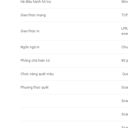
Hệ điều hành hỗ trợ
Win
Giao thức mạng
TCP
LPR,
Giao thức in
eve
Ngôn ngữ in
Chu
Phông chữ hiện có
80 
Chức năng quét màu
Qué
Phương thức quét
Sca
Sca
Scan
Scan