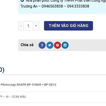
Nhà phân phối: Công ty TNHH Phát triển Công ng
Trường An – 0946563838 – 094.3333838
Máy Photocopy Sharp BP-51M45 + BP-DE12 - Sharp Vi
THÊM VÀO GIỎ HÀNG
0)
 Photocopy SHAPR
BP-51M45 + BP-DE12
Y – IN – SCAN MÀU