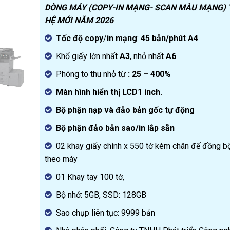
was:
price
DÒNG MÁY (COPY-IN MẠNG- SCAN MÀU MẠNG) 
125.000.000₫.
is:
HỆ MỚI NĂM 2026
120.000.000₫.
Tốc độ copy
/
in mạng
:
45 bản/phút A4
Khổ giấy lớn nhất
A3
, nhỏ nhất
A6
Phóng to thu nhỏ từ
: 25 – 400%
Màn hình hiển thị LCD
1 inch
.
Bộ phận nạp và đảo bản gốc tự động
Bộ phận đảo bản sao/in lắp sẵn
02 khay giấy chính x 550 tờ kèm chân đế đồng b
theo máy
01 Khay tay 100 tờ,
Bộ nhớ: 5GB, SSD: 128GB
Sao chụp liên tục: 9999 bản