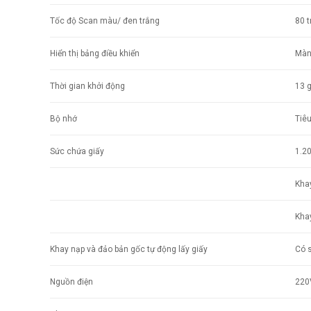
Tốc độ Scan màu/ đen trắng
80 t
Hiển thị bảng điều khiển
Màn
Thời gian khởi động
13 g
Bộ nhớ
Tiê
Sức chứa giấy
1.20
Kha
Kha
Khay nạp và đảo bản gốc tự động lấy giấy
Có s
Nguồn điện
220