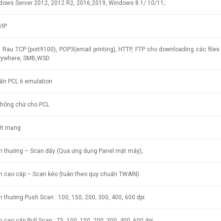
dows Server 2012, 2012 R2, 2016,2019, Windows 8.1/ 10/11;
/IP
 Rau TCP (port9100), POP3(email printing), HTTP, FTP cho downloading các files i
rywhere, SMB,WSD
ẩn PCL 6 emulation
phông chữ cho PCL
t mạng
n thường – Scan đẩy (Qua ứng dụng Panel mặt máy),
n cao cấp – Scan kéo (tuân theo quy chuẩn TWAIN)
 thường Push Scan : 100, 150, 200, 300, 400, 600 dpi
 cao cấp Pull Scan : 75, 100, 150, 200, 300, 400, 600 dpi;