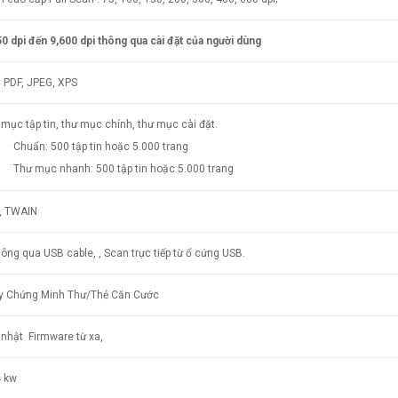
0 dpi đến 9,600 dpi thông qua cài đặt của người dùng
, PDF, JPEG, XPS
mục tập tin, thư mục chính, thư mục cài đặt.
huẩn: 500 tập tin hoặc 5.000 trang
hư mục nhanh: 500 tập tin hoặc 5.000 trang
, TWAIN
hông qua USB cable, , Scan trực tiếp từ ổ cứng USB.
y Chứng Minh Thư/Thẻ Căn Cước
 nhật Firmware từ xa,
4 kw