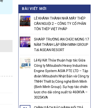
hệ
was:
is:
BÀI VIẾT MỚI
21.000.000₫.
20.800.000₫.
LỄ KHÁNH THÀNH NHÀ MÁY THÉP
CÁN NGUỘI 2 – CÔNG TY CỔ PHẦN
ệt Nam - Hồ Đức 0946563838 - Sharp Trường An Nhà phân phối m
TÔN THÉP VIỆT PHÁP
SHARP TRƯỜNG AN CHÚC MỪNG 17
NĂM THÀNH LẬP BÌNH MINH GROUP
TẠI ASEAN RESORT
Lễ Ký Kết Thỏa thuận hợp tác Giữa
Công ty Mitsubishi Heavy Industries
Engine System ASIA PTE LTD – Tập
đoàn Mitsubishi Nhật Bản và Công ty
TNHH Thiết bị Công nghệ Bình Minh
(Binh Minh Group). Sự hợp tác chiến
lược cho dải công suất từ 460KVA –
3025KVA
CHÍNH SÁCH BẢO HÀNH ĐỔI TRẢ