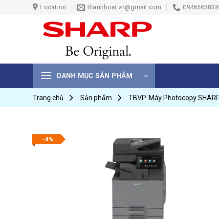
Skip
Location
thanhhoai.vn@gmail.com
0946563838 
to
content
DANH MỤC SẢN PHẨM
Trang chủ
Sản phẩm
TBVP-Máy Photocopy SHAR
-4%