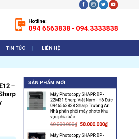
Hotline:
094 6563838 - 094.3333838
TIN TỨC
LIÊN HỆ
SẢN PHẨM MỚI
E12 –
Sharp
Máy Photocopy SHAPR BP-
22M31 Sharp Việt Nam - Hồ Đức
y
0946563838 Sharp Trường An
Nhà phân phối máy photo khu
vực phía bắc
Original
Current
60.000.000
₫
58.000.000
₫
price
price
Máy Photocopy SHAPR BP-
was:
is: