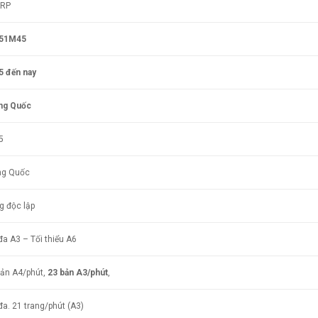
RP
51M45
5
đến nay
ng Quốc
5
ng Quốc
g độc lập
đa A3 – Tối thiểu A6
bản A4/phút,
23 bản A3/phút
,
đa. 21 trang/phút (A3)