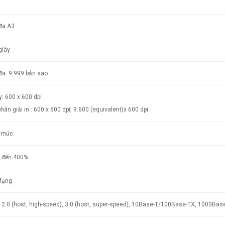
 đa A3
giây
đa. 9.999 bản sao
: 600 x 600 dpi
hân giải in : 600 x 600 dpi, 9.600 (equivalent)x 600 dpi
 mức
 đến 400%
Mạng
 2.0 (host, high-speed), 3.0 (host, super-speed), 10Base-T/100Base-TX, 1000Bas