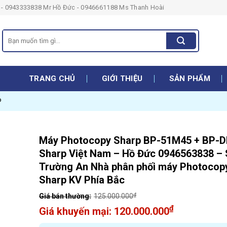
- 0943333838 Mr Hồ Đức - 0946661188 Ms Thanh Hoài
Search
for:
TRANG CHỦ
GIỚI THIỆU
SẢN PHẨM
P
Máy Photocopy Sharp BP-51M45 + BP-D
Sharp Việt Nam – Hồ Đức 0946563838 – 
Trường An Nhà phân phối máy Photocop
Sharp KV Phía Bắc
₫
125.000.000
Original
₫
120.000.000
price
Current