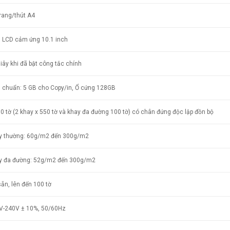
rang/thút A4
 LCD cảm ứng 10.1 inch
iây khi đã bật công tắc chính
u chuẩn: 5 GB cho Copy/in, Ổ cứng 128GB
0 tờ (2 khay x 550 tờ và khay đa đường 100 tờ) có chân đứng độc lập đồn bộ
y thường: 60g/m2 đến 300g/m2
y đa đường: 52g/m2 đến 300g/m2
ẵn, lên đến 100 tờ
V-240V ± 10%, 50/60Hz