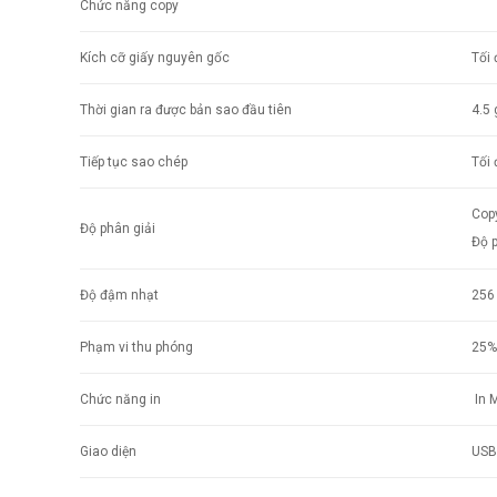
Chức năng copy
Kích cỡ giấy nguyên gốc
Tối
Thời gian ra được bản sao đầu tiên
4.5 
Tiếp tục sao chép
Tối 
Copy
Độ phân giải
Độ p
Độ đậm nhạt
256
Phạm vi thu phóng
25%
Chức năng in
In 
Giao diện
USB