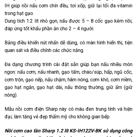
IH giúp nồi nấu cơm chín đều, tơi xốp, giữ lại tối đa vitamin
trong hạt gạo.
Dung tích 1.2 lít nhỏ gọn, nấu được 5 – 8 cốc gạo kèm nồi,
đáp ứng tốt khẩu phần ăn cho 2 – 4 người.
Bảng điều khiển nút nhấn dễ dùng, có màn hình hiển thị, tiện
quan sát và điều chỉnh các chức năng.
Đa dạng chương trình cài đặt sẵn giúp bạn nấu nhiều món
ngon: nấu cơm, nấu nhanh, gạo tấm, cháo/súp, hấp, ngũ cốc,
cơm trộn, gạo nếp, nấu chậm, hâm nóng, cơm khô, cơm mềm,
gạo hạt ngắn, gạo hạt dài, nấu thông thường, giữ ấm (giữ
nóng).
Mẫu nồi cơm điện Sharp này có màu đen trung tính và hiện
đại, làm tăng vẻ đẹp thẩm mỹ cho không gian bếp.
Nồi cơm cao tần Sharp 1.2 lít KS-IH122V-BK sử dụng công