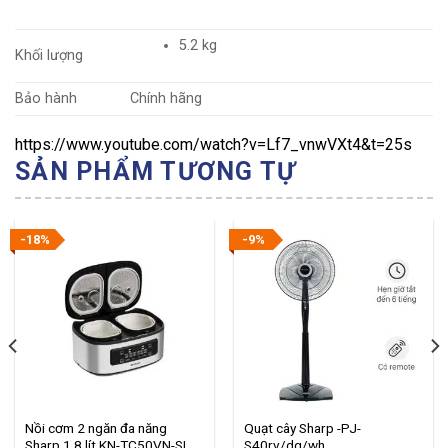
5.2 kg
Khối lượng
Bảo hành
Chính hãng
https://www.youtube.com/watch?v=Lf7_vnwVXt4&t=25s
SẢN PHẨM TƯƠNG TỰ
-18%
-9%
Nồi cơm 2 ngăn đa năng
Quạt cây Sharp -PJ-
Sharp 1.8 lít KN-TC50VN-SL
S40rv/dg/wh