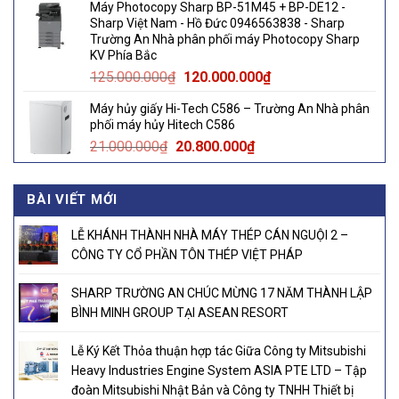
Máy Photocopy Sharp BP-51M45 + BP-DE12 -
was:
is:
Sharp Việt Nam - Hồ Đức 0946563838 - Sharp
145.000.000₫.
140.000.000₫.
Trường An Nhà phân phối máy Photocopy Sharp
KV Phía Bắc
Original
Current
125.000.000
₫
120.000.000
₫
price
price
Máy hủy giấy Hi-Tech C586 – Trường An Nhà phân
was:
is:
phối máy hủy Hitech C586
125.000.000₫.
120.000.000₫.
Original
Current
21.000.000
₫
20.800.000
₫
price
price
was:
is:
BÀI VIẾT MỚI
21.000.000₫.
20.800.000₫.
LỄ KHÁNH THÀNH NHÀ MÁY THÉP CÁN NGUỘI 2 –
CÔNG TY CỔ PHẦN TÔN THÉP VIỆT PHÁP
SHARP TRƯỜNG AN CHÚC MỪNG 17 NĂM THÀNH LẬP
BÌNH MINH GROUP TẠI ASEAN RESORT
Lễ Ký Kết Thỏa thuận hợp tác Giữa Công ty Mitsubishi
Heavy Industries Engine System ASIA PTE LTD – Tập
đoàn Mitsubishi Nhật Bản và Công ty TNHH Thiết bị