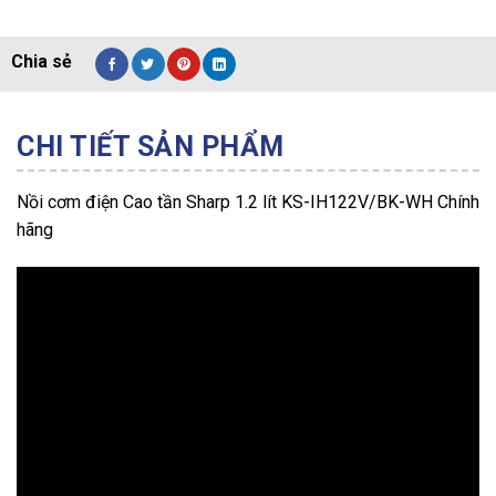
CHI TIẾT SẢN PHẨM
Nồi cơm điện Cao tần Sharp 1.2 lít KS-IH122V/BK-WH Chính
hãng