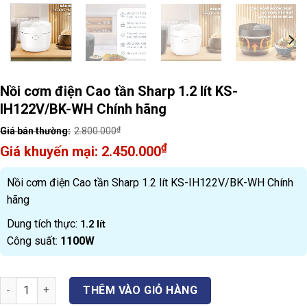
Nồi cơm điện Cao tần Sharp 1.2 lít KS-
IH122V/BK-WH Chính hãng
₫
2.800.000
Original
₫
2.450.000
price
Current
was:
price
Nồi cơm điện Cao tần Sharp 1.2 lít KS-IH122V/BK-WH Chính
2.800.000₫.
is:
hãng
2.450.000₫.
Dung tích thực:
1.2 lít
Công suất:
1100W
Nồi cơm điện Cao tần Sharp 1.2 lít KS-IH122V/BK-WH Chính hãng 
THÊM VÀO GIỎ HÀNG