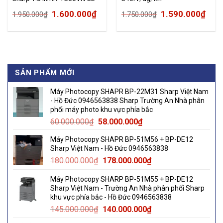
Bạc
Original
Current
Original
Cur
1.600.000
₫
1.590.000
₫
1.950.000
₫
1.750.000
₫
price
price
price
pric
was:
is:
was:
is:
1.950.000₫.
1.600.000₫.
1.750.000₫.
1.59
₫.
SẢN PHẨM MỚI
Máy Photocopy SHAPR BP-22M31 Sharp Việt Nam
- Hồ Đức 0946563838 Sharp Trường An Nhà phân
phối máy photo khu vực phía bắc
Original
Current
60.000.000
₫
58.000.000
₫
price
price
Máy Photocopy SHAPR BP-51M56 + BP-DE12
was:
is:
Sharp Việt Nam - Hồ Đức 0946563838
60.000.000₫.
58.000.000₫.
Original
Current
180.000.000
₫
178.000.000
₫
price
price
Máy Photocopy SHARP BP-51M55 + BP-DE12
was:
is:
Sharp Việt Nam - Trường An Nhà phân phối Sharp
180.000.000₫.
178.000.000₫.
khu vực phía bắc - Hồ Đức 0946563838
Original
Current
145.000.000
₫
140.000.000
₫
price
price