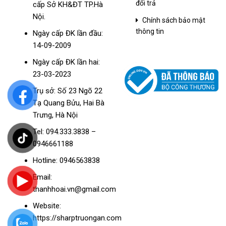
đổi trả
cấp Sở KH&ĐT TP.Hà
Nội.
Chính sách bảo mật
thông tin
Ngày cấp ĐK lần đầu:
14-09-2009
Ngày cấp ĐK lần hai:
23-03-2023
Trụ sở: Số 23 Ngõ 22
Tạ Quang Bửu, Hai Bà
Trưng, Hà Nội
Tel: 094.333.3838 –
0946661188
Hotline: 0946563838
Email:
thanhhoai.vn@gmail.com
Website:
https://sharptruongan.com