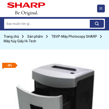
Skip
to
content
Search
for:
Trang chủ
Sản phẩm
TBVP-Máy Photocopy SHARP
Máy hủy Giấy Hi-Tech
-8%