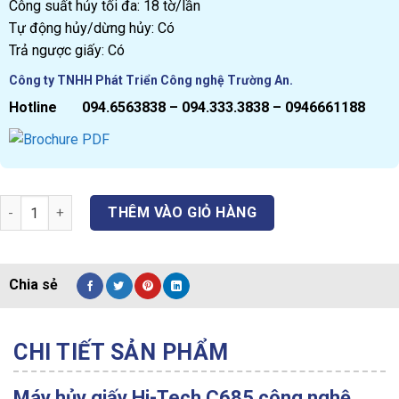
11.900.000₫.
Công suất hủy tối đa: 18 tờ/lần
Tự động hủy/dừng hủy: Có
Trả ngược giấy: Có
Công ty TNHH Phát Triển Công nghệ Trường An.
Hotline 094.6563838 – 094.333.3838 – 0946661188
Máy Hủy Tài Liệu/Hủy Giấy Hi-Tech C685 - Nhà phân phối máy hủy
THÊM VÀO GIỎ HÀNG
CHI TIẾT SẢN PHẨM
Máy hủy giấy Hi-Tech C685 công nghệ