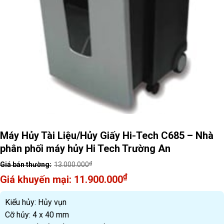
Máy Hủy Tài Liệu/Hủy Giấy Hi-Tech C685 – Nhà
phân phối máy hủy Hi Tech Trường An
₫
13.000.000
Original
₫
11.900.000
price
Current
was:
price
Kiểu hủy: Hủy vụn
13.000.000₫.
is:
Cỡ hủy: 4 x 40 mm