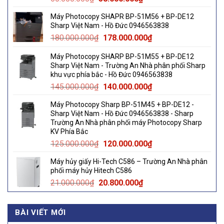
price
price
Máy Photocopy SHAPR BP-51M56 + BP-DE12
was:
is:
Sharp Việt Nam - Hồ Đức 0946563838
60.000.000₫.
58.000.000₫.
Original
Current
180.000.000
₫
178.000.000
₫
price
price
Máy Photocopy SHARP BP-51M55 + BP-DE12
was:
is:
Sharp Việt Nam - Trường An Nhà phân phối Sharp
180.000.000₫.
178.000.000₫.
khu vực phía bắc - Hồ Đức 0946563838
Original
Current
145.000.000
₫
140.000.000
₫
price
price
Máy Photocopy Sharp BP-51M45 + BP-DE12 -
was:
is:
Sharp Việt Nam - Hồ Đức 0946563838 - Sharp
145.000.000₫.
140.000.000₫.
Trường An Nhà phân phối máy Photocopy Sharp
KV Phía Bắc
Original
Current
125.000.000
₫
120.000.000
₫
price
price
Máy hủy giấy Hi-Tech C586 – Trường An Nhà phân
was:
is:
phối máy hủy Hitech C586
125.000.000₫.
120.000.000₫.
Original
Current
21.000.000
₫
20.800.000
₫
price
price
was:
is:
BÀI VIẾT MỚI
21.000.000₫.
20.800.000₫.