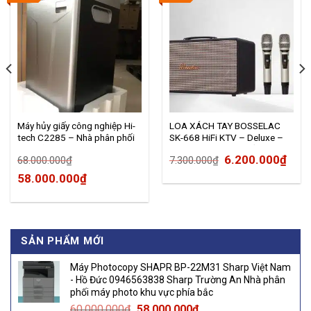
Máy hủy giấy công nghiệp Hi-
LOA XÁCH TAY BOSSELAC
tech C2285 – Nhà phân phối
SK-668 HiFi KTV – Deluxe –
máy hủy Hitech Trường An
Trường An Phân Phối
Original
Cur
6.200.000
₫
68.000.000
₫
7.300.000
₫
094.666.11.88
Original
Current
price
pric
58.000.000
₫
price
price
was:
is:
was:
is:
7.300.000₫.
6.20
00₫.
68.000.000₫.
58.000.000₫.
SẢN PHẨM MỚI
Máy Photocopy SHAPR BP-22M31 Sharp Việt Nam
- Hồ Đức 0946563838 Sharp Trường An Nhà phân
phối máy photo khu vực phía bắc
Original
Current
60.000.000
₫
58.000.000
₫