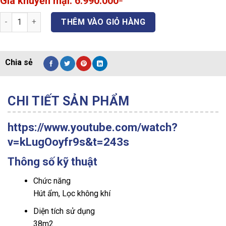
6.990.000
price
Current
Máy lọc không khí và hút ẩm Sharp DW-E16FA-W (38m2) quantity
was:
price
THÊM VÀO GIỎ HÀNG
7.300.000₫.
is:
6.990.000₫.
CHI TIẾT SẢN PHẨM
https://www.youtube.com/watch?
v=kLugOoyfr9s&t=243s
Thông số kỹ thuật
Chức năng
Hút ẩm, Lọc không khí
Diện tích sử dụng
38m2