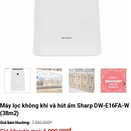
Máy lọc không khí và hút ẩm Sharp DW-E16FA-W
(38m2)
₫
7.300.000
Original
₫