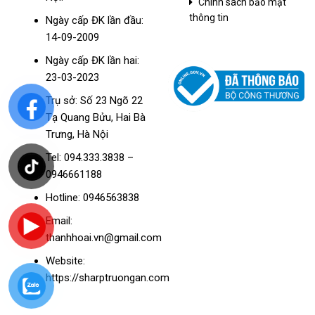
Chính sách bảo mật
thông tin
Ngày cấp ĐK lần đầu:
14-09-2009
Ngày cấp ĐK lần hai:
23-03-2023
Trụ sở: Số 23 Ngõ 22
Tạ Quang Bửu, Hai Bà
Trưng, Hà Nội
Tel: 094.333.3838 –
0946661188
Hotline: 0946563838
Email:
thanhhoai.vn@gmail.com
Website:
https://sharptruongan.com