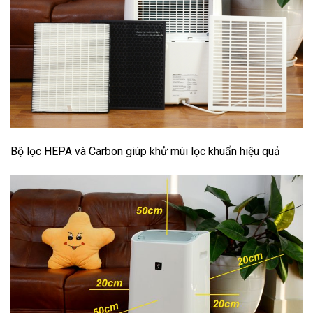
Bộ lọc HEPA và Carbon giúp khử mùi lọc khuẩn hiệu quả