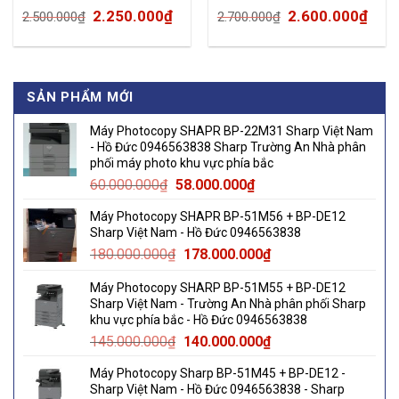
FP-F30E-C
rrent
Original
Current
Original
Cur
2.250.000
₫
2.600.000
₫
2.500.000
₫
2.700.000
₫
ce
price
price
price
pric
was:
is:
was:
is:
600.000₫.
2.500.000₫.
2.250.000₫.
2.700.000₫.
2.60
SẢN PHẨM MỚI
Máy Photocopy SHAPR BP-22M31 Sharp Việt Nam
- Hồ Đức 0946563838 Sharp Trường An Nhà phân
phối máy photo khu vực phía bắc
Original
Current
60.000.000
₫
58.000.000
₫
price
price
Máy Photocopy SHAPR BP-51M56 + BP-DE12
was:
is:
Sharp Việt Nam - Hồ Đức 0946563838
60.000.000₫.
58.000.000₫.
Original
Current
180.000.000
₫
178.000.000
₫
price
price
Máy Photocopy SHARP BP-51M55 + BP-DE12
was:
is:
Sharp Việt Nam - Trường An Nhà phân phối Sharp
180.000.000₫.
178.000.000₫.
khu vực phía bắc - Hồ Đức 0946563838
Original
Current
145.000.000
₫
140.000.000
₫
price
price
Máy Photocopy Sharp BP-51M45 + BP-DE12 -
was:
is:
Sharp Việt Nam - Hồ Đức 0946563838 - Sharp
145.000.000₫.
140.000.000₫.