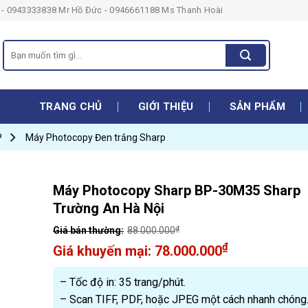
- 0943333838 Mr Hồ Đức - 0946661188 Ms Thanh Hoài
Search
for:
TRANG CHỦ
GIỚI THIỆU
SẢN PHẨM
P
Máy Photocopy Đen trắng Sharp
Máy Photocopy Sharp BP-30M35 Sharp
Trường An Hà Nội
₫
88.000.000
Original
₫
78.000.000
price
Current
was:
price
– Tốc độ in: 35 trang/phút.
88.000.000₫.
is:
– Scan TIFF, PDF, hoặc JPEG một cách nhanh chóng