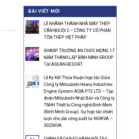
was:
is:
BÀI VIẾT MỚI
21.000.000₫.
20.800.000₫.
LỄ KHÁNH THÀNH NHÀ MÁY THÉP
CÁN NGUỘI 2 – CÔNG TY CỔ PHẦN
TÔN THÉP VIỆT PHÁP
SHARP TRƯỜNG AN CHÚC MỪNG 17
NĂM THÀNH LẬP BÌNH MINH GROUP
TẠI ASEAN RESORT
Lễ Ký Kết Thỏa thuận hợp tác Giữa
Công ty Mitsubishi Heavy Industries
Engine System ASIA PTE LTD – Tập
đoàn Mitsubishi Nhật Bản và Công ty
TNHH Thiết bị Công nghệ Bình Minh
(Binh Minh Group). Sự hợp tác chiến
lược cho dải công suất từ 460KVA –
3025KVA
CHÍNH SÁCH BẢO HÀNH ĐỔI TRẢ