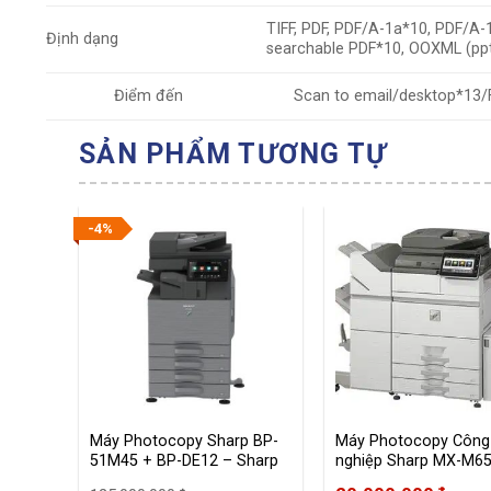
TIFF, PDF, PDF/A-1a*10, PDF/A
Định dạng
searchable PDF*10, OOXML (pptx,
Điểm đến
Scan to email/desktop*13/F
SẢN PHẨM TƯƠNG TỰ
-4%
 BP-
Máy Photocopy Sharp BP-
Máy Photocopy Công
51M45 + BP-DE12 – Sharp
nghiệp Sharp MX-M6
Việt Nam – Hồ Đức