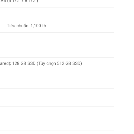
. A6 (5 1/2″ x 8 1/2″)
Tiêu chuẩn: 1,100 tờ
shared); 128 GB SSD (Tùy chọn 512 GB SSD)