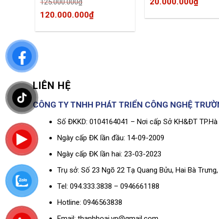
20.000.000
₫
125.000.000
₫
0946563838 – Sharp
Trường An Nhà phân phối
ent
Original
Current
120.000.000
₫
máy Photocopy Sharp KV
price
price
Phía Bắc
was:
is:
00.000₫.
125.000.000₫.
120.000.000₫.
LIÊN HỆ
CÔNG TY TNHH PHÁT TRIỂN CÔNG NGHỆ TRƯỜ
Số ĐKKD: 0104164041 – Nơi cấp Sở KH&ĐT TP.Hà 
Ngày cấp ĐK lần đầu: 14-09-2009
Ngày cấp ĐK lần hai: 23-03-2023
Trụ sở: Số 23 Ngõ 22 Tạ Quang Bửu, Hai Bà Trưng,
Tel: 094.333.3838 – 0946661188
Hotline: 0946563838
Email: thanhhoai.vn@gmail.com