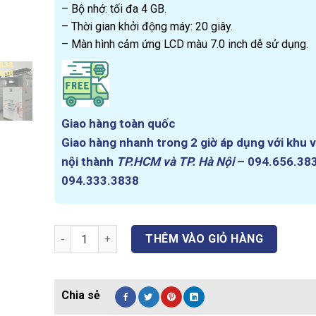
78.000.000₫.
– Bộ nhớ: tối đa 4 GB.
– Thời gian khởi động máy: 20 giây.
– Màn hình cảm ứng LCD màu 7.0 inch dễ sử dụng.
Giao hàng toàn quốc
Giao hàng nhanh trong 2
giờ
áp dụng với khu 
nội thành
TP.HCM và TP. Hà Nội
–
094.656.38
094.333.3838
Máy Photocopy Sharp BP-30M35 Sharp Trường An Hà 
THÊM VÀO GIỎ HÀNG