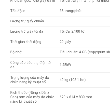
Khổ bản gốc/ Khổ giấy đã in
Tối đa. A3 (11″ x 17″), Tối thiểu
Tốc độ in
35 trang/phút
Lượng trữ giấy chuẩn
Lượng trữ giấy tối đa
Tối đa: 2,100 tờ
Thời gian khởi động
20 giây
Bộ nhớ
Tiêu chuẩn: 4 GB (copy/print 
Công sức tiêu thụ điện tối
1.45kW
đa
Trọng lượng của máy đa
49 kg (108.1 lbs)
chức năng kỹ thuật số
Kích thước (Rộng x Dài x
Cao) mm của máy đa chức
620 x 614 x 830 mm
năng kỹ thuật số