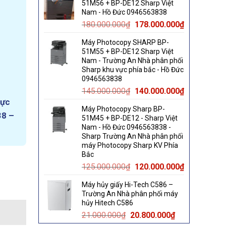
51M56 + BP-DE12 Sharp Việt
60.000.000₫.
58.000.000₫.
Nam - Hồ Đức 0946563838
Original
Current
180.000.000
₫
178.000.000
₫
price
price
Máy Photocopy SHARP BP-
was:
is:
51M55 + BP-DE12 Sharp Việt
180.000.000₫.
178.000.000
Nam - Trường An Nhà phân phối
Sharp khu vực phía bắc - Hồ Đức
0946563838
Original
Current
145.000.000
₫
140.000.000
₫
price
price
vực
Máy Photocopy Sharp BP-
was:
is:
38 –
51M45 + BP-DE12 - Sharp Việt
145.000.000₫.
140.000.000
Nam - Hồ Đức 0946563838 -
Sharp Trường An Nhà phân phối
máy Photocopy Sharp KV Phía
Bắc
Original
Current
Nội quantity
125.000.000
₫
120.000.000
₫
price
price
Máy hủy giấy Hi-Tech C586 –
was:
is:
Trường An Nhà phân phối máy
125.000.000₫.
120.000.000
hủy Hitech C586
Original
Current
21.000.000
₫
20.800.000
₫
price
price