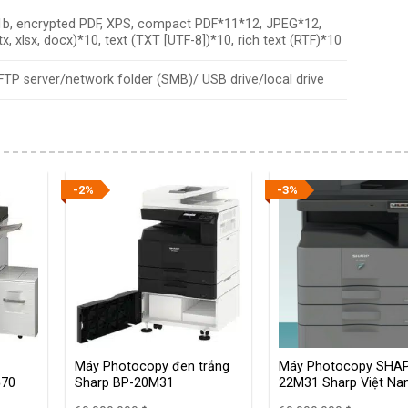
-1b, encrypted PDF, XPS, compact PDF*11*12, JPEG*12,
 xlsx, docx)*10, text (TXT [UTF-8])*10, rich text (RTF)*10
TP server/network folder (SMB)/ USB drive/local drive
-2%
-3%
Máy Photocopy đen trắng
Máy Photocopy SHAP
570
Sharp BP-20M31
22M31 Sharp Việt Na
Hồ Đức 0946563838 