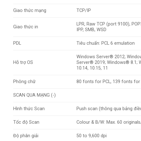
Giao thức mạng
TCP/IP
LPR, Raw TCP (port 9100), POP3 
Giao thức in
IPP, SMB, WSD
PDL
Tiêu chuẩn: PCL 6 emulation
Windows Server® 2012; Windo
Hỗ trợ OS
Server® 2019; Windows® 8.1; Wi
10.14, 10.15, 11
Phông chữ
80 fonts for PCL, 139 fonts fo
SCAN QUA MẠNG (-)
Hình thức Scan
Push scan (thông qua bảng điều
Tốc độ Scan
Colour & B/W: Max. 60 original
Độ phân giải
50 to 9,600 dpi