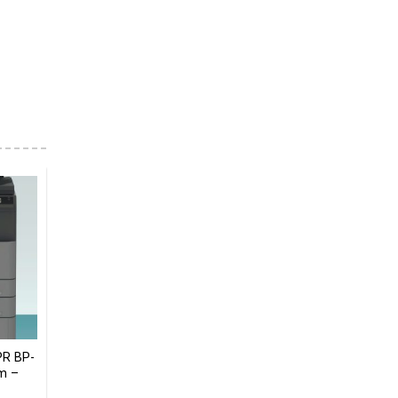
R BP-
m –
Sharp