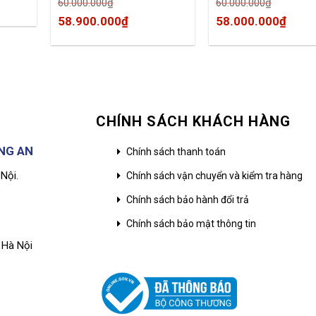
60.000.000
₫
60.000.000
₫
Trường An Nhà phân 
máy photo khu vực p
Original
Current
Original
Curr
58.900.000
₫
58.000.000
₫
bắc
price
price
price
price
was:
is:
was:
is:
60.000.000₫.
58.900.000₫.
60.000.000₫.
58.0
CHÍNH SÁCH KHÁCH HÀNG
NG AN
Chính sách thanh toán
Nội.
Chính sách vận chuyển và kiểm tra hàng
Chính sách bảo hành đổi trả
Chính sách bảo mật thông tin
 Hà Nội