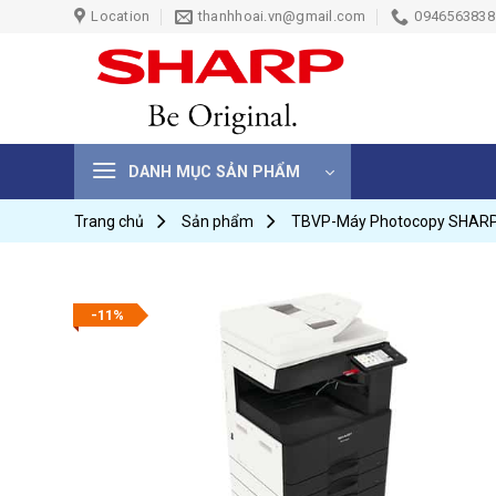
Skip
Location
thanhhoai.vn@gmail.com
0946563838 
to
content
DANH MỤC SẢN PHẨM
Trang chủ
Sản phẩm
TBVP-Máy Photocopy SHAR
-11%