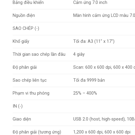
Bảng điều khiển
Cảm ứng 7.0 inch
Nguồn điện
Màn hình cảm ứng LCD màu 7.0
SAO CHÉP (-)
Khổ giấy
Tối đa: A3 (11″ x 17″)
Thời gian sao chép lần đâu
4 giây
Độ phân giải
Scan: 600 x 600 dpi, 600 x 400 d
Sao chép liên tục
Tối đa 9999 bản
Phạm vi thu phóng
25% – 400%
IN (-)
Giao diện
USB 2.0 (host, high-speed), 1
Độ phân giải (tương ứng)
1,200 x 600 dpi, 600 x 600 dpi