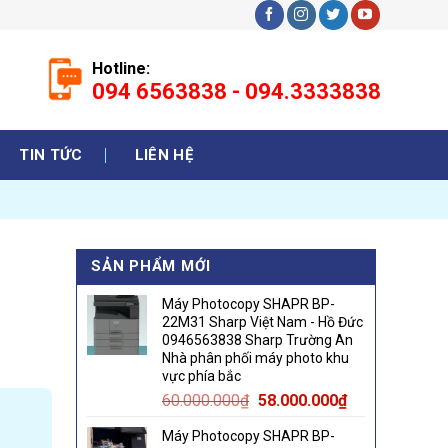
Hotline:
094 6563838 - 094.3333838
TIN TỨC
LIÊN HỆ
SẢN PHẨM MỚI
Máy Photocopy SHAPR BP-
22M31 Sharp Việt Nam - Hồ Đức
0946563838 Sharp Trường An
Nhà phân phối máy photo khu
vực phía bắc
Original
Current
60.000.000
₫
58.000.000
₫
price
price
.
Máy Photocopy SHAPR BP-
was:
is: