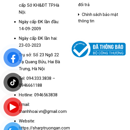
đổi trả
cấp Sở KH&ĐT TP.Hà
Nội.
Chính sách bảo mật
thông tin
Ngày cấp ĐK lần đầu:
14-09-2009
Ngày cấp ĐK lần hai:
23-03-2023
Trụ sở: Số 23 Ngõ 22
Tạ Quang Bửu, Hai Bà
Trưng, Hà Nội
Tel: 094.333.3838 –
0946661188
Hotline: 0946563838
Email:
thanhhoai.vn@gmail.com
Website:
https://sharptruongan.com