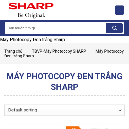
Skip
to
content
Search
for:
Máy Photocopy Đen trắng Sharp
Trang chủ
TBVP-Máy Photocopy SHARP
Máy Photocopy
Đen trắng Sharp
MÁY PHOTOCOPY ĐEN TRẮNG
SHARP