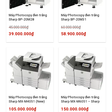
Máy Photocopy đen trắng
Máy Photocopy đen trắng
Sharp BP-20M28
Sharp BP-20M31
45.000.000
₫
60.000.000
₫
Original
Current
Original
Current
39.000.000
₫
58.900.000
₫
price
price
price
price
was:
is:
was:
is:
45.000.000₫.
39.000.000₫.
60.000.000₫.
58.900.000₫.
Máy Photocopy đen trắng
Máy Photocopy đen trắng
Sharp MX-M4051 (New)
Sharp MX-M6051 – Sharp
Hà Nội
105.000.000
₫
150.000.000
₫