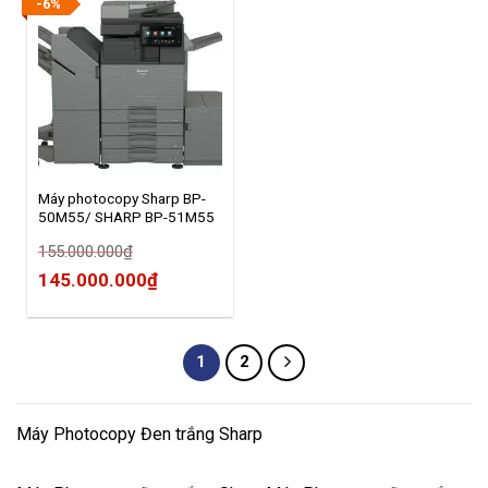
-6%
Máy photocopy Sharp BP-
50M55/ SHARP BP-51M55
Sharp Việt Nam
155.000.000
₫
094.6563838 NPP Sharp
Trường An
Original
Current
145.000.000
₫
price
price
was:
is:
1
2
155.000.000₫.
145.000.000₫.
Máy Photocopy Đen trắng Sharp