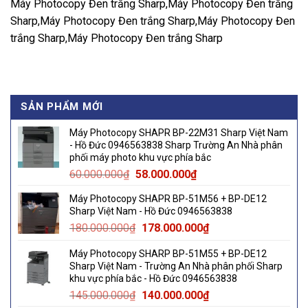
Máy Photocopy Đen trắng Sharp,Máy Photocopy Đen trắng
Sharp,Máy Photocopy Đen trắng Sharp,Máy Photocopy Đen
trắng Sharp,Máy Photocopy Đen trắng Sharp
SẢN PHẨM MỚI
Máy Photocopy SHAPR BP-22M31 Sharp Việt Nam
- Hồ Đức 0946563838 Sharp Trường An Nhà phân
phối máy photo khu vực phía bắc
Original
Current
60.000.000
₫
58.000.000
₫
price
price
Máy Photocopy SHAPR BP-51M56 + BP-DE12
was:
is:
Sharp Việt Nam - Hồ Đức 0946563838
60.000.000₫.
58.000.000₫.
Original
Current
180.000.000
₫
178.000.000
₫
price
price
Máy Photocopy SHARP BP-51M55 + BP-DE12
was:
is:
Sharp Việt Nam - Trường An Nhà phân phối Sharp
180.000.000₫.
178.000.000₫.
khu vực phía bắc - Hồ Đức 0946563838
Original
Current
145.000.000
₫
140.000.000
₫