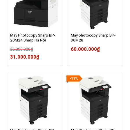
Máy Photocopy Sharp BP-
Máy photocopy Sharp BP-
20M24 Sharp Hà Nội
30M28
60.000.000
₫
36.000.000
₫
Original
Current
31.000.000
₫
price
price
was:
is:
-11%
36.000.000₫.
31.000.000₫.