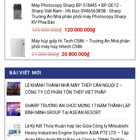
price
price
Máy Photocopy Sharp BP-51M45 + BP-DE12 -
was:
is:
Sharp Việt Nam - Hồ Đức 0946563838 - Sharp
145.000.000₫.
140.000.000₫.
Trường An Nhà phân phối máy Photocopy Sharp
KV Phía Bắc
Original
Current
125.000.000
₫
120.000.000
₫
price
price
Máy hủy giấy Hi-Tech C586 – Trường An Nhà phân
was:
is:
phối máy hủy Hitech C586
125.000.000₫.
120.000.000₫.
Original
Current
21.000.000
₫
20.800.000
₫
price
price
was:
is:
BÀI VIẾT MỚI
21.000.000₫.
20.800.000₫.
LỄ KHÁNH THÀNH NHÀ MÁY THÉP CÁN NGUỘI 2 –
CÔNG TY CỔ PHẦN TÔN THÉP VIỆT PHÁP
SHARP TRƯỜNG AN CHÚC MỪNG 17 NĂM THÀNH LẬP
BÌNH MINH GROUP TẠI ASEAN RESORT
Lễ Ký Kết Thỏa thuận hợp tác Giữa Công ty Mitsubishi
Heavy Industries Engine System ASIA PTE LTD – Tập
đoàn Mitsubishi Nhật Bản và Công ty TNHH Thiết bị