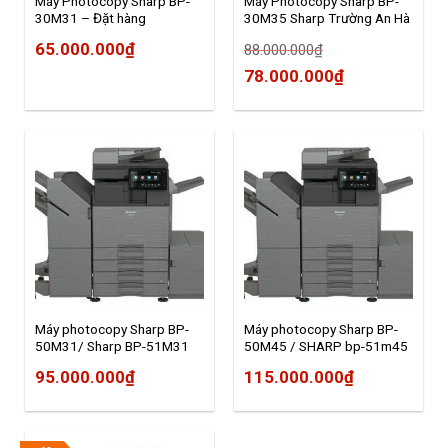
Máy Photocopy Sharp BP-
Máy Photocopy Sharp BP-
30M31 – Đặt hàng
30M35 Sharp Trường An Hà
Nội
65.000.000
₫
88.000.000
₫
Original
Current
78.000.000
₫
price
price
was:
is:
88.000.000₫.
78.000.000₫.
Máy photocopy Sharp BP-
Máy photocopy Sharp BP-
50M31/ Sharp BP-51M31
50M45 / SHARP bp-51m45
new model 2026 Sharp Việt
Sharp Việt Nam
95.000.000
₫
115.000.000
₫
Nam 0946563838
0946563838 NPP Sharp
Trường An