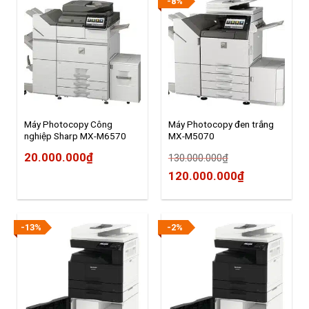
-8%
Máy Photocopy Công
Máy Photocopy đen trắng
nghiệp Sharp MX-M6570
MX-M5070
20.000.000
₫
130.000.000
₫
Original
Current
120.000.000
₫
price
price
was:
is:
-13%
-2%
130.000.000₫.
120.000.00