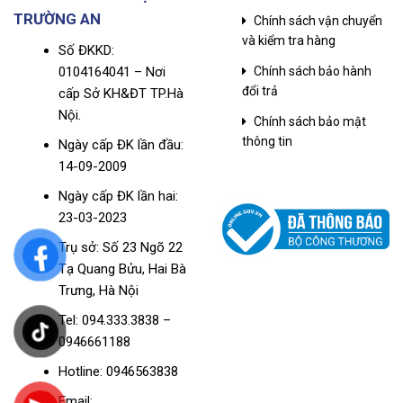
TRƯỜNG AN
Chính sách vận chuyển
và kiểm tra hàng
Số ĐKKD:
0104164041 – Nơi
Chính sách bảo hành
đổi trả
cấp Sở KH&ĐT TP.Hà
Nội.
Chính sách bảo mật
thông tin
Ngày cấp ĐK lần đầu:
14-09-2009
Ngày cấp ĐK lần hai:
23-03-2023
Trụ sở: Số 23 Ngõ 22
Tạ Quang Bửu, Hai Bà
Trưng, Hà Nội
Tel: 094.333.3838 –
0946661188
Hotline: 0946563838
Email: