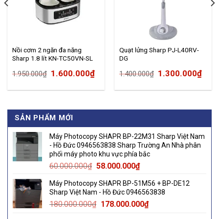
Nồi cơm 2 ngăn đa năng
Quạt lửng Sharp PJ-L40RV-
Sharp 1.8 lít KN-TC50VN-SL
DG
Bạc
rrent
Original
Current
Original
Cur
1.600.000
₫
1.300.000
₫
1.950.000
₫
1.400.000
₫
ce
price
price
price
pric
was:
is:
was:
is:
000.000₫.
1.950.000₫.
1.600.000₫.
1.400.000₫.
1.30
SẢN PHẨM MỚI
Máy Photocopy SHAPR BP-22M31 Sharp Việt Nam
- Hồ Đức 0946563838 Sharp Trường An Nhà phân
phối máy photo khu vực phía bắc
Original
Current
60.000.000
₫
58.000.000
₫
price
price
Máy Photocopy SHAPR BP-51M56 + BP-DE12
was:
is:
Sharp Việt Nam - Hồ Đức 0946563838
60.000.000₫.
58.000.000₫.
Original
Current
180.000.000
₫
178.000.000
₫
price
price