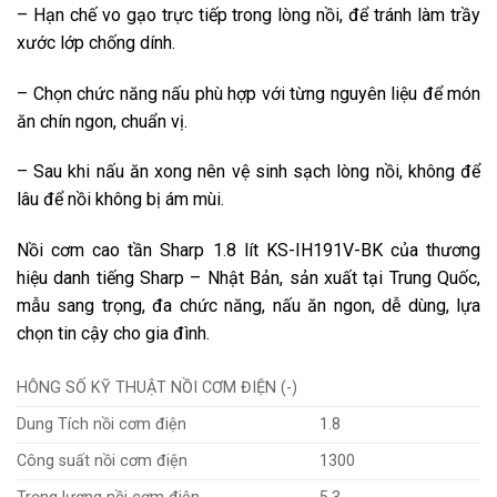
– Hạn chế vo gạo trực tiếp trong lòng nồi, để tránh làm trầy
xước lớp chống dính.
– Chọn chức năng nấu phù hợp với từng nguyên liệu để món
ăn chín ngon, chuẩn vị.
– Sau khi nấu ăn xong nên vệ sinh sạch lòng nồi, không để
lâu để nồi không bị ám mùi.
Nồi cơm cao tần Sharp 1.8 lít KS-IH191V-BK của thương
hiệu danh tiếng Sharp – Nhật Bản, sản xuất tại Trung Quốc,
mẫu sang trọng, đa chức năng, nấu ăn ngon, dễ dùng, lựa
chọn tin cậy cho gia đình.
HÔNG SỐ KỸ THUẬT NỒI CƠM ĐIỆN (-)
Dung Tích nồi cơm điện
1.8
Công suất nồi cơm điện
1300