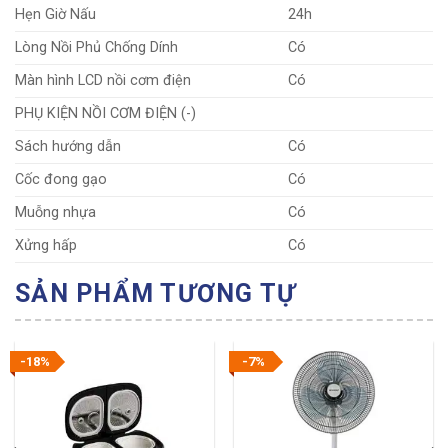
Hẹn Giờ Nấu
24h
Lòng Nồi Phủ Chống Dính
Có
Màn hình LCD nồi cơm điện
Có
PHỤ KIỆN NỒI CƠM ĐIỆN (-)
Sách hướng dẫn
Có
Cốc đong gạo
Có
Muỗng nhựa
Có
Xửng hấp
Có
SẢN PHẨM TƯƠNG TỰ
-18%
-7%