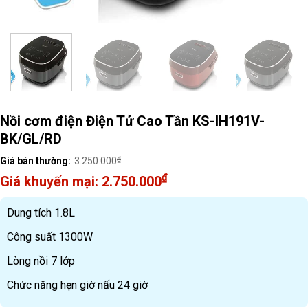
Nồi cơm điện Điện Tử Cao Tần KS-IH191V-
BK/GL/RD
₫
3.250.000
Original
₫
2.750.000
price
Current
was:
price
Dung tích 1.8L
3.250.000₫.
is:
Công suất 1300W
2.750.000₫.
Lòng nồi 7 lớp
Chức năng hẹn giờ nấu 24 giờ