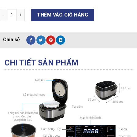
Nồi cơm điện Điện Tử Cao Tần KS-IH191V-BK/GL/RD quantity
THÊM VÀO GIỎ HÀNG
CHI TIẾT SẢN PHẨM