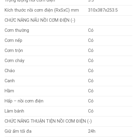
Trọng lượng nồi cơm điện
5.3
Kích thước nồi cơm điện (RxSxC) mm
310x387x253.5
CHỨC NĂNG NẤU NỒI CƠM ĐIỆN (-)
Cơm thường
Có
Cơm nếp
Có
Cơm trộn
Có
Cơm cháy
Có
Cháo
Có
Canh
Có
Hầm
Có
Hấp – nồi cơm điện
Có
Làm bánh
Có
CHỨC NĂNG THUẬN TIỆN NỒI CƠM ĐIỆN (-)
Giữ ấm tối đa
24h