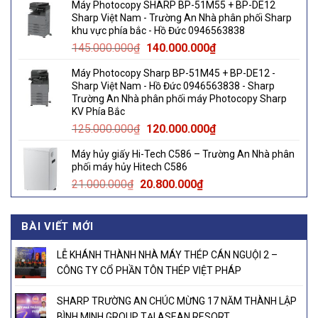
Máy Photocopy SHARP BP-51M55 + BP-DE12
was:
is:
Sharp Việt Nam - Trường An Nhà phân phối Sharp
180.000.000₫.
178.000.000₫.
khu vực phía bắc - Hồ Đức 0946563838
Original
Current
145.000.000
₫
140.000.000
₫
price
price
Máy Photocopy Sharp BP-51M45 + BP-DE12 -
was:
is:
Sharp Việt Nam - Hồ Đức 0946563838 - Sharp
145.000.000₫.
140.000.000₫.
Trường An Nhà phân phối máy Photocopy Sharp
KV Phía Bắc
Original
Current
125.000.000
₫
120.000.000
₫
price
price
Máy hủy giấy Hi-Tech C586 – Trường An Nhà phân
was:
is:
phối máy hủy Hitech C586
125.000.000₫.
120.000.000₫.
Original
Current
21.000.000
₫
20.800.000
₫
price
price
was:
is:
BÀI VIẾT MỚI
21.000.000₫.
20.800.000₫.
LỄ KHÁNH THÀNH NHÀ MÁY THÉP CÁN NGUỘI 2 –
CÔNG TY CỔ PHẦN TÔN THÉP VIỆT PHÁP
SHARP TRƯỜNG AN CHÚC MỪNG 17 NĂM THÀNH LẬP
BÌNH MINH GROUP TẠI ASEAN RESORT