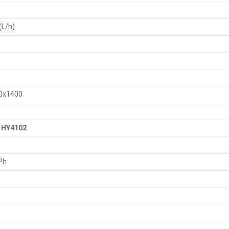
(L/h)
0x1400
 HY4102
Ph