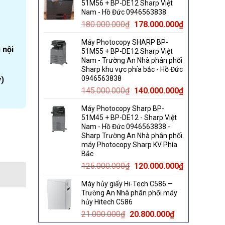
51M56 + BP-DE12 Sharp Việt
60.000.000₫.
58.000.000₫.
Nam - Hồ Đức 0946563838
Original
Current
180.000.000
₫
178.000.000
₫
price
price
Máy Photocopy SHARP BP-
was:
is:
 nội
51M55 + BP-DE12 Sharp Việt
180.000.000₫.
178.000.000
Nam - Trường An Nhà phân phối
Sharp khu vực phía bắc - Hồ Đức
0946563838
)
Original
Current
145.000.000
₫
140.000.000
₫
price
price
Máy Photocopy Sharp BP-
was:
is:
51M45 + BP-DE12 - Sharp Việt
145.000.000₫.
140.000.000
Nam - Hồ Đức 0946563838 -
kva 1 pha. quantity
Sharp Trường An Nhà phân phối
máy Photocopy Sharp KV Phía
Bắc
Original
Current
125.000.000
₫
120.000.000
₫
price
price
Máy hủy giấy Hi-Tech C586 –
was:
is:
Trường An Nhà phân phối máy
125.000.000₫.
120.000.000
hủy Hitech C586
Original
Current
21.000.000
₫
20.800.000
₫
price
price