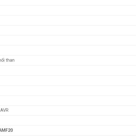
ổi than
 AVR
AMF20