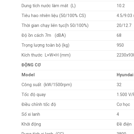
Dung tích nước làm mát (L)
10.2
Tiêu hao nhiên liệu (50/100% CS)
4.5/9.03 
Thời gian chạy liên tục(h 50/100%)
20/12.7
Độ ồn cách 7m (dBA)
68
Trọng lượng toàn bộ (kg)
950
Kích thước L×W×H (mm)
2230x93
ĐỘNG CƠ
Model
Hyundai
Công suất (kW/1500rpm)
32
Tốc độ quay
1.500 V/
Điều chỉnh tốc độ
Cơ học
Số xi lanh
4
Khởi động
Đề điện