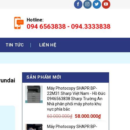
Hotline:
094 6563838 - 094.3333838
TIN TỨC
LIÊN HỆ
SẢN PHẨM MỚI
yundai
Máy Photocopy SHAPR BP-
22M31 Sharp Việt Nam - Hồ Đức
0946563838 Sharp Trường An
Nhà phân phối máy photo khu
vực phía bắc
Original
Current
60.000.000
₫
58.000.000
₫
price
price
Máy Photocopy SHAPR BP-
was:
is: