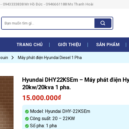
- 0943333838 Mr Hồ Đức - 0946661188 Ms Thanh Hoài
Search
for:
TRANG CHỦ
GIỚI THIỆU
SẢN PHẨM
douin
Máy phát điện Hyundai Diesel 1 Pha
Hyundai DHY22KSEm – Máy phát điện H
20kw/20kva 1 pha.
15.000.000
₫
Model: Hyundai DHY-22KSEm
Công suất: 20 – 22KW
Số pha: 1 pha