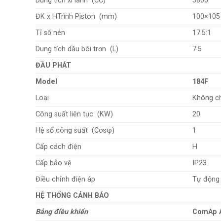
Dung tích xi lanh (CC)
3800
ĐK x HTrình Piston (mm)
100×105
Tỉ số nén
17.5:1
Dung tích dầu bôi trơn (L)
7.5
ĐẦU PHÁT
Model
184F
Loại
Không ch
Công suất liên tục (KW)
20
Hệ số công suất (Cosφ)
1
Cấp cách điện
H
Cấp bảo vệ
IP23
Điều chỉnh điện áp
Tự động
HỆ THỐNG CẢNH BÁO
Bảng điều khiển
ComAp 