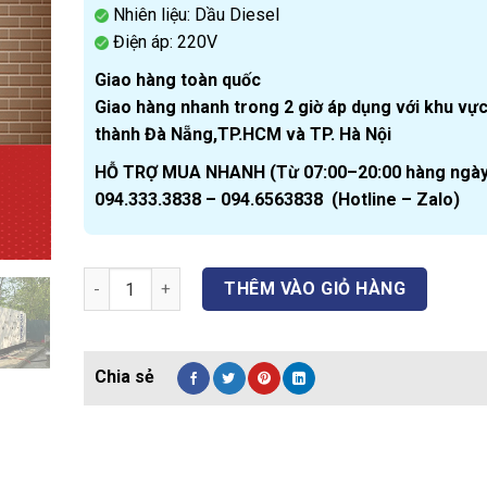
Nhiên liệu: Dầu Diesel
Điện áp: 220V
Giao hàng toàn quốc
Giao hàng nhanh trong 2 giờ áp dụng với khu vực
thành Đà Nẵng,TP.HCM và TP. Hà Nội
HỖ TRỢ MUA NHANH
(
Từ 07:00–20:00 hàng ngày
094.333.3838 – 094.6563838 (Hotline – Zalo)
Hyundai DHY22KSEm – Máy phát điện Hyundai 20kw/20
THÊM VÀO GIỎ HÀNG