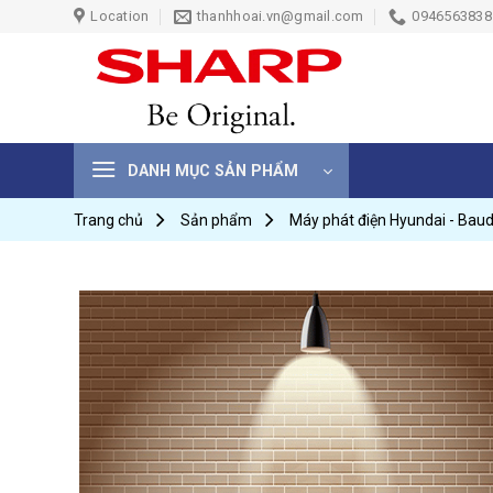
Skip
Location
thanhhoai.vn@gmail.com
0946563838 
to
content
DANH MỤC SẢN PHẨM
Trang chủ
Sản phẩm
Máy phát điện Hyundai - Bau