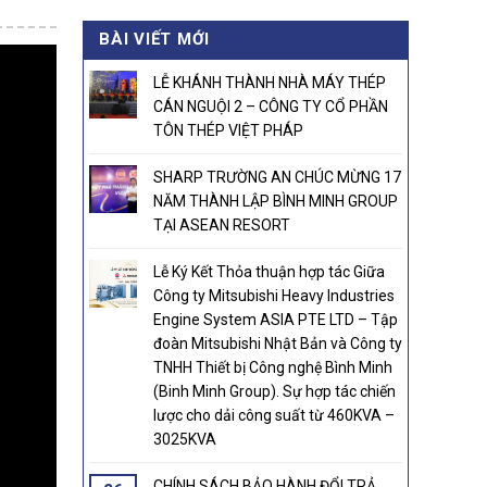
was:
is:
BÀI VIẾT MỚI
21.000.000₫.
20.800.000₫.
LỄ KHÁNH THÀNH NHÀ MÁY THÉP
CÁN NGUỘI 2 – CÔNG TY CỔ PHẦN
TÔN THÉP VIỆT PHÁP
SHARP TRƯỜNG AN CHÚC MỪNG 17
NĂM THÀNH LẬP BÌNH MINH GROUP
TẠI ASEAN RESORT
Lễ Ký Kết Thỏa thuận hợp tác Giữa
Công ty Mitsubishi Heavy Industries
Engine System ASIA PTE LTD – Tập
đoàn Mitsubishi Nhật Bản và Công ty
TNHH Thiết bị Công nghệ Bình Minh
(Binh Minh Group). Sự hợp tác chiến
lược cho dải công suất từ 460KVA –
3025KVA
CHÍNH SÁCH BẢO HÀNH ĐỔI TRẢ