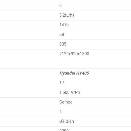
6
5.2(L/h)
147h
68
835
2120x920x1300
Hyundai HY485
17
1.500 V/Ph
Cơ học
4
Đề điện