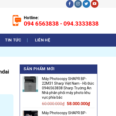
Hotline:
094 6563838 - 094.3333838
TIN TỨC
LIÊN HỆ
SẢN PHẨM MỚI
ndai
Máy Photocopy SHAPR BP-
22M31 Sharp Việt Nam - Hồ Đức
0946563838 Sharp Trường An
Nhà phân phối máy photo khu
vực phía bắc
Original
Current
60.000.000
₫
58.000.000
₫
price
price
Máy Photocopy SHAPR BP-
was:
is: