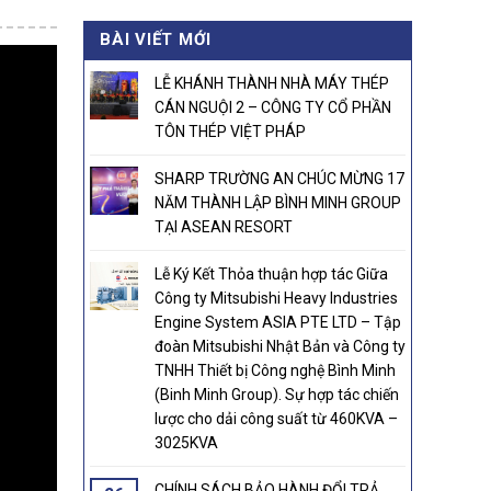
was:
is:
BÀI VIẾT MỚI
21.000.000₫.
20.800.000₫.
LỄ KHÁNH THÀNH NHÀ MÁY THÉP
CÁN NGUỘI 2 – CÔNG TY CỔ PHẦN
TÔN THÉP VIỆT PHÁP
SHARP TRƯỜNG AN CHÚC MỪNG 17
NĂM THÀNH LẬP BÌNH MINH GROUP
TẠI ASEAN RESORT
Lễ Ký Kết Thỏa thuận hợp tác Giữa
Công ty Mitsubishi Heavy Industries
Engine System ASIA PTE LTD – Tập
đoàn Mitsubishi Nhật Bản và Công ty
TNHH Thiết bị Công nghệ Bình Minh
(Binh Minh Group). Sự hợp tác chiến
lược cho dải công suất từ 460KVA –
3025KVA
CHÍNH SÁCH BẢO HÀNH ĐỔI TRẢ