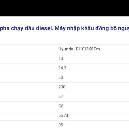
pha chạy dầu diesel. Máy nhập khẩu đồng bộ ngu
Hyundai DHY13KSEm
13
14.3
50
230
57
Có
55 Ah
95