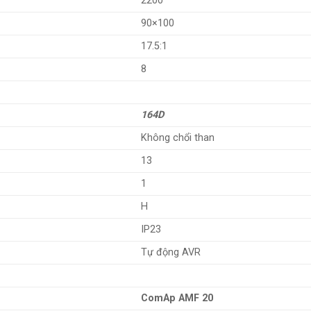
2200
90×100
17.5:1
8
164D
Không chổi than
13
1
H
IP23
Tự động AVR
ComAp AMF 20