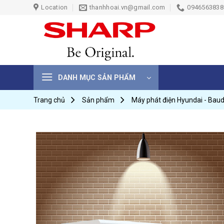
Skip
Location
thanhhoai.vn@gmail.com
0946563838 
to
content
DANH MỤC SẢN PHẨM
Trang chủ
Sản phẩm
Máy phát điện Hyundai - Bau