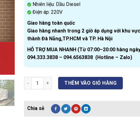
Nhiên liệu: Dầu Diesel
Điện áp: 220V
Giao hàng toàn quốc
Giao hàng nhanh trong 2 giờ áp dụng với khu vực
thành Đà Nẵng,TP.HCM và TP. Hà Nội
HỖ TRỢ MUA NHANH
(
Từ 07:00–20:00 hàng ngày
094.333.3838 – 094.6563838 (Hotline – Zalo)
Hyundai DHY13KSEm Máy phát điện Hyundai 12kw/12kv
THÊM VÀO GIỎ HÀNG