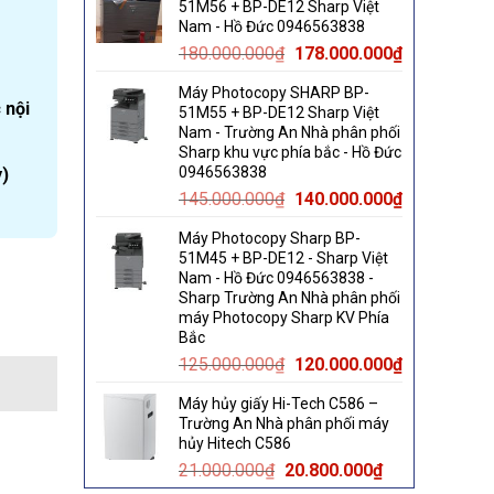
51M56 + BP-DE12 Sharp Việt
60.000.000₫.
58.000.000₫.
Nam - Hồ Đức 0946563838
Original
Current
180.000.000
₫
178.000.000
₫
price
price
Máy Photocopy SHARP BP-
was:
is:
 nội
51M55 + BP-DE12 Sharp Việt
180.000.000₫.
178.000.000
Nam - Trường An Nhà phân phối
Sharp khu vực phía bắc - Hồ Đức
0946563838
)
Original
Current
145.000.000
₫
140.000.000
₫
price
price
Máy Photocopy Sharp BP-
was:
is:
51M45 + BP-DE12 - Sharp Việt
145.000.000₫.
140.000.000
Nam - Hồ Đức 0946563838 -
a 1 pha. quantity
Sharp Trường An Nhà phân phối
máy Photocopy Sharp KV Phía
Bắc
Original
Current
125.000.000
₫
120.000.000
₫
price
price
Máy hủy giấy Hi-Tech C586 –
was:
is:
Trường An Nhà phân phối máy
125.000.000₫.
120.000.000
hủy Hitech C586
Original
Current
21.000.000
₫
20.800.000
₫
price
price