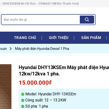
- 0943333838 Mr Hồ Đức - 0946661188 Ms Thanh Hoài
Search
for:
TRANG CHỦ
GIỚI THIỆU
SẢN PHẨM
douin
Máy phát điện Hyundai Diesel 1 Pha
Hyundai DHY13KSEm Máy phát điện Hyu
12kw/12kva 1 pha.
15.000.000
₫
Model: Hyundai DHY-13KSEm
Công suất: 12 – 13.2KW
Số pha: 1 pha