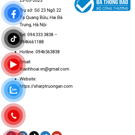
23-03-2023
Trụ sở: Số 23 Ngõ 22
Tạ Quang Bửu, Hai Bà
Trưng, Hà Nội
Tel: 094.333.3838 –
0946661188
Hotline: 0946563838
Email:
thanhhoai.vn@gmail.com
Website:
https://sharptruongan.com