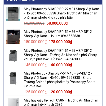
SẢN PHẨM MỚI
Máy Photocopy SHAPR BP-22M31 Sharp Việt Nam
- Hồ Đức 0946563838 Sharp Trường An Nhà phân
phối máy photo khu vực phía bắc
Original
Current
60.000.000
₫
58.000.000
₫
price
price
Máy Photocopy SHAPR BP-51M56 + BP-DE12
was:
is:
Sharp Việt Nam - Hồ Đức 0946563838
60.000.000₫.
58.000.000₫.
Original
Current
180.000.000
₫
178.000.000
₫
price
price
Máy Photocopy SHARP BP-51M55 + BP-DE12
was:
is:
Sharp Việt Nam - Trường An Nhà phân phối Sharp
180.000.000₫.
178.000.000₫.
khu vực phía bắc - Hồ Đức 0946563838
Original
Current
145.000.000
₫
140.000.000
₫
price
price
Máy Photocopy Sharp BP-51M45 + BP-DE12 -
was:
is:
Sharp Việt Nam - Hồ Đức 0946563838 - Sharp
145.000.000₫.
140.000.000₫.
Trường An Nhà phân phối máy Photocopy Sharp
KV Phía Bắc
Original
Current
125.000.000
₫
120.000.000
₫
price
price
Máy hủy giấy Hi-Tech C586 – Trường An Nhà phân
was:
is:
phối máy hủy Hitech C586