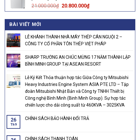
125.000.000₫.
120.000.000₫.
Original
Current
21.000.000
₫
20.800.000
₫
price
price
was:
is:
BÀI VIẾT MỚI
21.000.000₫.
20.800.000₫.
LỄ KHÁNH THÀNH NHÀ MÁY THÉP CÁN NGUỘI 2 –
CÔNG TY CỔ PHẦN TÔN THÉP VIỆT PHÁP
SHARP TRƯỜNG AN CHÚC MỪNG 17 NĂM THÀNH LẬP
BÌNH MINH GROUP TẠI ASEAN RESORT
Lễ Ký Kết Thỏa thuận hợp tác Giữa Công ty Mitsubishi
Heavy Industries Engine System ASIA PTE LTD – Tập
đoàn Mitsubishi Nhật Bản và Công ty TNHH Thiết bị
Công nghệ Bình Minh (Binh Minh Group). Sự hợp tác
chiến lược cho dải công suất từ 460KVA – 3025KVA
CHÍNH SÁCH BẢO HÀNH ĐỔI TRẢ
26
Th9
CHÍNH SÁCH THANH TOÁN