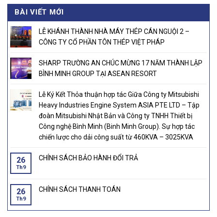
was:
is:
BÀI VIẾT MỚI
21.000.000₫.
20.800.000₫.
LỄ KHÁNH THÀNH NHÀ MÁY THÉP CÁN NGUỘI 2 –
CÔNG TY CỔ PHẦN TÔN THÉP VIỆT PHÁP
SHARP TRƯỜNG AN CHÚC MỪNG 17 NĂM THÀNH LẬP
BÌNH MINH GROUP TẠI ASEAN RESORT
Lễ Ký Kết Thỏa thuận hợp tác Giữa Công ty Mitsubishi
Heavy Industries Engine System ASIA PTE LTD – Tập
đoàn Mitsubishi Nhật Bản và Công ty TNHH Thiết bị
Công nghệ Bình Minh (Binh Minh Group). Sự hợp tác
chiến lược cho dải công suất từ 460KVA – 3025KVA
CHÍNH SÁCH BẢO HÀNH ĐỔI TRẢ
26
Th9
CHÍNH SÁCH THANH TOÁN
26
Th9