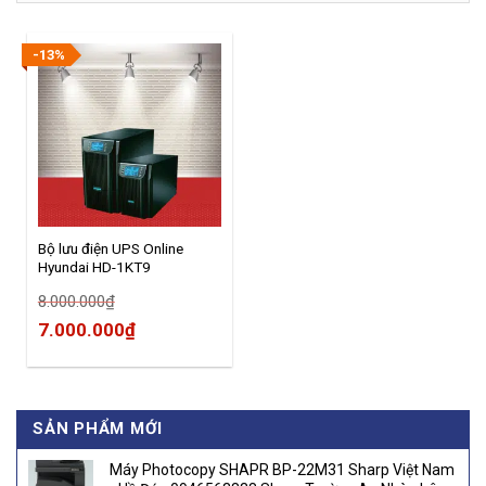
-13%
Bộ lưu điện UPS Online
Hyundai HD-1KT9
(1KVA/0.9KW)
8.000.000
₫
Original
Current
7.000.000
₫
price
price
was:
is:
8.000.000₫.
7.000.000₫.
SẢN PHẨM MỚI
Máy Photocopy SHAPR BP-22M31 Sharp Việt Nam