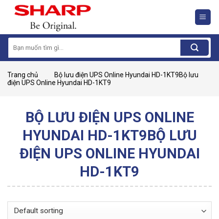
Skip
to
content
Search
for:
Trang chủ
Bộ lưu điện UPS Online Hyundai HD-1KT9Bộ lưu
điện UPS Online Hyundai HD-1KT9
BỘ LƯU ĐIỆN UPS ONLINE
HYUNDAI HD-1KT9BỘ LƯU
ĐIỆN UPS ONLINE HYUNDAI
HD-1KT9