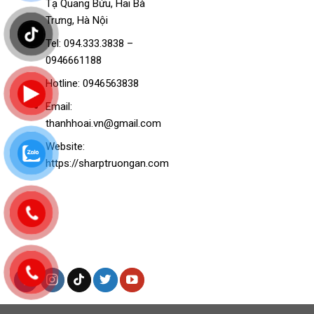
Tạ Quang Bửu, Hai Bà
Trưng, Hà Nội
Tel: 094.333.3838 –
0946661188
Hotline: 0946563838
Email:
thanhhoai.vn@gmail.com
Website:
https://sharptruongan.com