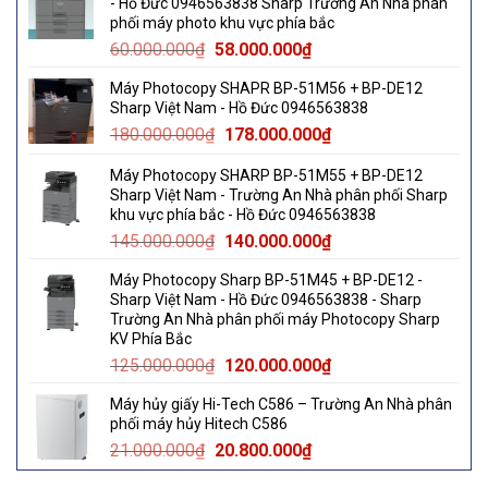
- Hồ Đức 0946563838 Sharp Trường An Nhà phân
phối máy photo khu vực phía bắc
Original
Current
60.000.000
₫
58.000.000
₫
price
price
Máy Photocopy SHAPR BP-51M56 + BP-DE12
was:
is:
Sharp Việt Nam - Hồ Đức 0946563838
60.000.000₫.
58.000.000₫.
Original
Current
180.000.000
₫
178.000.000
₫
price
price
Máy Photocopy SHARP BP-51M55 + BP-DE12
was:
is:
Sharp Việt Nam - Trường An Nhà phân phối Sharp
180.000.000₫.
178.000.000₫.
khu vực phía bắc - Hồ Đức 0946563838
Original
Current
145.000.000
₫
140.000.000
₫
price
price
Máy Photocopy Sharp BP-51M45 + BP-DE12 -
was:
is:
Sharp Việt Nam - Hồ Đức 0946563838 - Sharp
145.000.000₫.
140.000.000₫.
Trường An Nhà phân phối máy Photocopy Sharp
KV Phía Bắc
Original
Current
125.000.000
₫
120.000.000
₫
price
price
Máy hủy giấy Hi-Tech C586 – Trường An Nhà phân
was:
is:
phối máy hủy Hitech C586
125.000.000₫.
120.000.000₫.
Original
Current
21.000.000
₫
20.800.000
₫
price
price