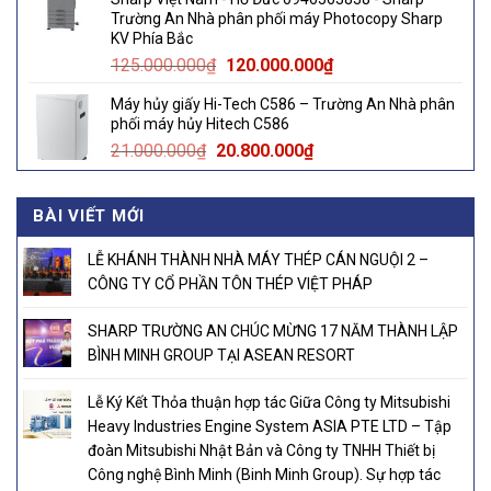
145.000.000₫.
140.000.000₫.
Trường An Nhà phân phối máy Photocopy Sharp
KV Phía Bắc
Original
Current
125.000.000
₫
120.000.000
₫
price
price
Máy hủy giấy Hi-Tech C586 – Trường An Nhà phân
was:
is:
phối máy hủy Hitech C586
125.000.000₫.
120.000.000₫.
Original
Current
21.000.000
₫
20.800.000
₫
price
price
was:
is:
BÀI VIẾT MỚI
21.000.000₫.
20.800.000₫.
LỄ KHÁNH THÀNH NHÀ MÁY THÉP CÁN NGUỘI 2 –
CÔNG TY CỔ PHẦN TÔN THÉP VIỆT PHÁP
SHARP TRƯỜNG AN CHÚC MỪNG 17 NĂM THÀNH LẬP
BÌNH MINH GROUP TẠI ASEAN RESORT
Lễ Ký Kết Thỏa thuận hợp tác Giữa Công ty Mitsubishi
Heavy Industries Engine System ASIA PTE LTD – Tập
đoàn Mitsubishi Nhật Bản và Công ty TNHH Thiết bị
Công nghệ Bình Minh (Binh Minh Group). Sự hợp tác