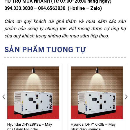
HỖ TRỢ MUA NHANH
(
Từ 07:00–20:00 hàng ngày)
094.333.3838 – 094.6563838 (Hotline – Zalo)
Cảm ơn quý khách đã ghé thăm và mua sắm các sản
phẩm của công ty chúng tôi!. Rất mong được sự ủng hộ
của quý khách trong những lần mua sắm tiếp theo.
SẢN PHẨM TƯƠNG TỰ
Hyundai DHY28KSE – Máy
Hyundai DHY16KSE – Máy
phát điện Hyundai
phát điện Hyundai