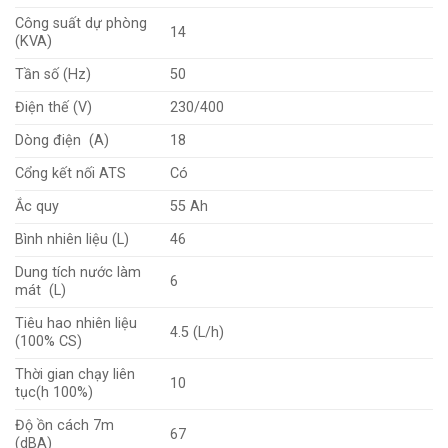
Công suất dự phòng
14
(KVA)
Tần số (Hz)
50
Điện thế (V)
230/400
Dòng điện (A)
18
Cổng kết nối ATS
Có
Ắc quy
55 Ah
Bình nhiên liệu (L)
46
Dung tích nước làm
6
mát (L)
Tiêu hao nhiên liệu
4.5 (L/h)
(100% CS)
Thời gian chạy liên
10
tục(h 100%)
Độ ồn cách 7m
67
(dBA)