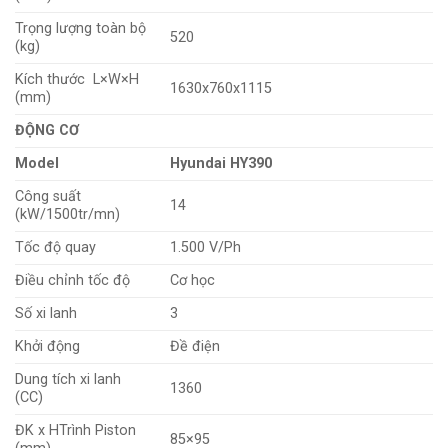
Trọng lượng toàn bộ
520
(kg)
Kích thước L×W×H
1630x760x1115
(mm)
ĐỘNG CƠ
Model
Hyundai HY390
Công suất
14
(kW/1500tr/mn)
Tốc độ quay
1.500 V/Ph
Điều chỉnh tốc độ
Cơ học
Số xi lanh
3
Khởi động
Đề điện
Dung tích xi lanh
1360
(CC)
ĐK x HTrình Piston
85×95