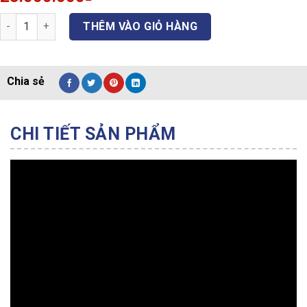
Hyundai DHY14KSE – Máy phát điện Hyundai 13KVA/10KW 3 pha. q
THÊM VÀO GIỎ HÀNG
CHI TIẾT SẢN PHẨM