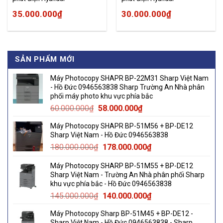
25KVA/20KW 3 pha.
15KVA/12KW 3Pha
35.000.000
₫
30.000.000
₫
SẢN PHẨM MỚI
Máy Photocopy SHAPR BP-22M31 Sharp Việt Nam
- Hồ Đức 0946563838 Sharp Trường An Nhà phân
phối máy photo khu vực phía bắc
Original
Current
60.000.000
₫
58.000.000
₫
price
price
Máy Photocopy SHAPR BP-51M56 + BP-DE12
was:
is:
Sharp Việt Nam - Hồ Đức 0946563838
60.000.000₫.
58.000.000₫.
Original
Current
180.000.000
₫
178.000.000
₫
price
price
Máy Photocopy SHARP BP-51M55 + BP-DE12
was:
is:
Sharp Việt Nam - Trường An Nhà phân phối Sharp
180.000.000₫.
178.000.000₫.
khu vực phía bắc - Hồ Đức 0946563838
Original
Current
145.000.000
₫
140.000.000
₫
price
price
Máy Photocopy Sharp BP-51M45 + BP-DE12 -
was:
is:
Sharp Việt Nam - Hồ Đức 0946563838 - Sharp