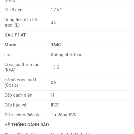
(mm)
Tỉ số nén
17.5:1
Dung tích dầu bôi
3.5
trơn (L)
ĐẦU PHÁT
Model
164C
Loại
Không chổi than
Công suất liên tục
13.5
(KVA)
Hệ số công suất
0.8
(Cosφ)
Cấp cách điện
H
Cấp bảo vệ
IP23
Điều chỉnh điện áp
Tự động AVR
HỆ THỐNG CẢNH BÁO