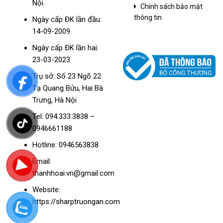
Nội.
Chính sách bảo mật
thông tin
Ngày cấp ĐK lần đầu:
14-09-2009
Ngày cấp ĐK lần hai:
23-03-2023
Trụ sở: Số 23 Ngõ 22
Tạ Quang Bửu, Hai Bà
Trưng, Hà Nội
Tel: 094.333.3838 –
0946661188
Hotline: 0946563838
Email:
thanhhoai.vn@gmail.com
Website:
https://sharptruongan.com